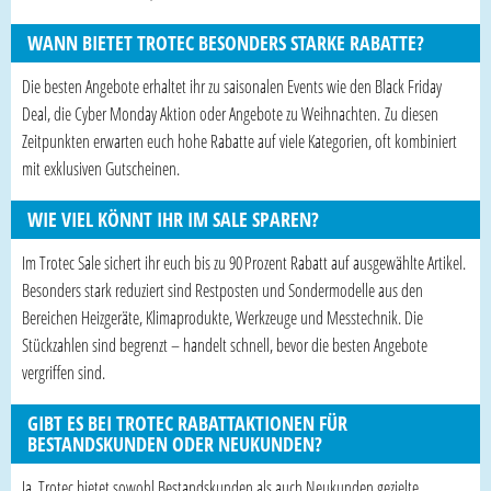
WANN BIETET TROTEC BESONDERS STARKE RABATTE?
Die besten Angebote erhaltet ihr zu saisonalen Events wie den Black Friday
Deal, die Cyber Monday Aktion oder Angebote zu Weihnachten. Zu diesen
Zeitpunkten erwarten euch hohe Rabatte auf viele Kategorien, oft kombiniert
mit exklusiven Gutscheinen.
WIE VIEL KÖNNT IHR IM SALE SPAREN?
Im Trotec Sale sichert ihr euch bis zu 90 Prozent Rabatt auf ausgewählte Artikel.
Besonders stark reduziert sind Restposten und Sondermodelle aus den
Bereichen Heizgeräte, Klimaprodukte, Werkzeuge und Messtechnik. Die
Stückzahlen sind begrenzt – handelt schnell, bevor die besten Angebote
vergriffen sind.
GIBT ES BEI TROTEC RABATTAKTIONEN FÜR
BESTANDSKUNDEN ODER NEUKUNDEN?
Ja, Trotec bietet sowohl Bestandskunden als auch Neukunden gezielte