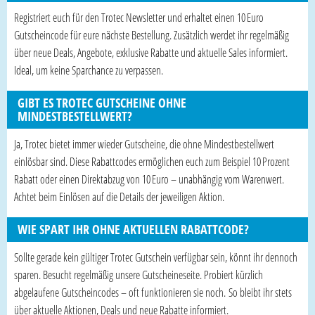
Registriert euch für den Trotec Newsletter und erhaltet einen 10 Euro
Gutscheincode für eure nächste Bestellung. Zusätzlich werdet ihr regelmäßig
über neue Deals, Angebote, exklusive Rabatte und aktuelle Sales informiert.
Ideal, um keine Sparchance zu verpassen.
GIBT ES TROTEC GUTSCHEINE OHNE
MINDESTBESTELLWERT?
Ja, Trotec bietet immer wieder Gutscheine, die ohne Mindestbestellwert
einlösbar sind. Diese Rabattcodes ermöglichen euch zum Beispiel 10 Prozent
Rabatt oder einen Direktabzug von 10 Euro – unabhängig vom Warenwert.
Achtet beim Einlösen auf die Details der jeweiligen Aktion.
WIE SPART IHR OHNE AKTUELLEN RABATTCODE?
Sollte gerade kein gültiger Trotec Gutschein verfügbar sein, könnt ihr dennoch
sparen. Besucht regelmäßig unsere Gutscheineseite. Probiert kürzlich
abgelaufene Gutscheincodes – oft funktionieren sie noch. So bleibt ihr stets
über aktuelle Aktionen, Deals und neue Rabatte informiert.