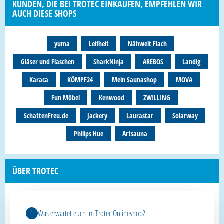
KUNDEN, DIE BEI TROTEC EINKAUFEN, EMPFEHLEN WIR
AUCH DIESE SHOPS
yuma
Leifheit
Nähwelt Flach
Gläser und Flaschen
SharkNinja
AREBOS
Landig
Karaca
KÖMPF24
Mein Saunashop
MOVA
Fun Möbel
Kenwood
ZWILLING
SchattenFreu.de
Jackery
Laurastar
Solarway
Philips Hue
Artsauna
ÜBER TROTEC
Was erwartet euch im Trotec Onlineshop?