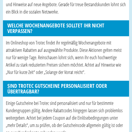
und Hinweise auf neue Angebote. Gerade für treue Bestandskunden lohnt sich
ein Blick in die sozialen Netzwerke.
WELCHE WOCHENANGEBOTE SOLLTET IHR NICHT
VERPASSEN?
Im Onlineshop von Trotec findet ihr regelmäßig Wochenangebote mit
attraktiven Rabatten auf ausgewählte Produkte. Diese Aktionen gelten meist
nur für wenige Tage. Reinschauen lohnt sich, wenn ihr euch hochwertige
Artikel zu stark reduzierten Preisen sichern möchtet. Achtet auf Hinweise wie
„Nur für kurze Zeit“ oder „Solange der Vorrat reicht“.
SIND TROTEC GUTSCHEINE PERSONALISIERT ODER
ÜBERTRAGBAR?
Einige Gutscheine bei Trotec sind personalisiert und nur für bestimmte
Kundengruppen gültig. Andere Rabattcodes hingegen lassen sich problemlos
weitergeben. Achtet bei jedem Coupon auf die Einlösebedingungen unter
„mehr Details“, um zu prüfen, ob der Gutscheincode allgemein gültig ist oder