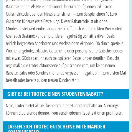
Rabattaktionen. Als Neukunde könnt ihr euch häufig einen exklusiven
Gutscheincode über den Newsletter sichern – zum Beispiel einen 10 Euro
Gutschein für eure erste Bestellung. Dieser Rabattcode ist oft ohne
Mindestbestellwert einlösbar und verschafft euch einen direkten Preisvorteil.
Aber auch Bestandskunden profitieren regelmäßig von attraktiven Deals,
zeitlich begrenzten Angeboten und wechselnden Aktionen. Ob durch spezielle
Wochenangebote, exklusive Gutscheine oder personalisierte Gutscheincodes –
mit etwas Glück spart ihr auch bei späteren Bestellungen deutlich. Besucht
regelmäßig die Trotec-Aktionsseite auf gutscheine.com, um keine neuen
Rabatte, Sales oder Sonderaktionen zu verpassen – egal, ob ihr zum ersten Mal
bestellt oder bereits zu den treuen Kunden zählt.
GIBT ES BEI TROTEC EINEN STUDENTENRABATT?
Nein, Trotec bietet aktuell keine expliziten Studentenrabatte an. Allerdings
können Studierende dennoch von verschiedenen Rabattaktionen profitieren.
LASSEN SICH TROTEC GUTSCHEINE MITEINANDER