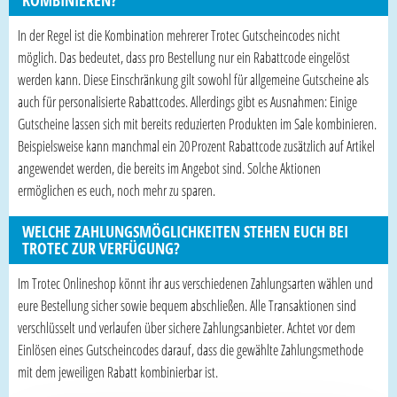
KOMBINIEREN?
In der Regel ist die Kombination mehrerer Trotec Gutscheincodes nicht
möglich. Das bedeutet, dass pro Bestellung nur ein Rabattcode eingelöst
werden kann. Diese Einschränkung gilt sowohl für allgemeine Gutscheine als
auch für personalisierte Rabattcodes. Allerdings gibt es Ausnahmen: Einige
Gutscheine lassen sich mit bereits reduzierten Produkten im Sale kombinieren.
Beispielsweise kann manchmal ein 20 Prozent Rabattcode zusätzlich auf Artikel
angewendet werden, die bereits im Angebot sind. Solche Aktionen
ermöglichen es euch, noch mehr zu sparen.
WELCHE ZAHLUNGSMÖGLICHKEITEN STEHEN EUCH BEI
TROTEC ZUR VERFÜGUNG?
Im Trotec Onlineshop könnt ihr aus verschiedenen Zahlungsarten wählen und
eure Bestellung sicher sowie bequem abschließen. Alle Transaktionen sind
verschlüsselt und verlaufen über sichere Zahlungsanbieter. Achtet vor dem
Einlösen eines Gutscheincodes darauf, dass die gewählte Zahlungsmethode
mit dem jeweiligen Rabatt kombinierbar ist.