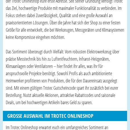
der Trotec Onlineshop eure erste Adresse. Seit seiner Gründung verfolgt Trotec
das Ziel, hochwertige Produkte mit maximaler Funktionalität zu verbinden. Im
Fokus stehen dabei Zuverlässigkeit, Qualität und eine große Auswahl an
praxisorientierten Lösungen. Über die Jahre hat sich der Shop zu einer festen
Größe für alle entwickelt, die bei Werkzeugen, Messgeräten und Klimasystemen
keine Kompromisse eingehen möchten.
Das Sortiment überzeugt durch Vielfalt: Vom robusten Elektrowerkzeug über
präzise Messtechnik bis hin zu Luftentfeuchtern, Infrarot-Heizgeräten,
Klimaanlagen oder Ventilatoren – hier findet ihr alles, was ihr für
anspruchsvolle Projekte benötigt. Sowohl Profis als auch ambitionierte
Heimwerker profitieren von Produkten, die für den Dauereinsatz ausgelegt
sind. Mit einem gültigen Trotec Gutscheincode spart ihr zusätzlich bei eurer
Bestellung. Nutzt aktuelle Aktionen, attraktive Rabattcodes und saisonale
Deals, um bei hochwertigen Artikeln bares Geld zu sparen.
GROSSE AUSWAHL IM TROTEC ONLINESHOP
Im Trotec Onlineshop erwartet euch ein umfangreiches Sortiment an