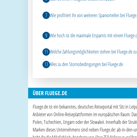
Wie profitiert ihr von weiteren Sparvorteilen bei Fluege
Wie hoch ist die maximale Ersparnis mit einem Fluege
Welche Zahlungsmöglichkeiten stehen bei Fluege.de zu
Alles zu den Stornobedingungen bei Fluege.de
ÜBER FLUEGE.DE
Fluege.de ist ein bekanntes, deutsches Reiseportal mit Sitz in Lei
Anbieter von Online-Reiseplattformen im europäischen Raum. Das U
Polen, Tschechien, Ungarn oder der Slowakei. Innerhalb der Struk
Marken dieses Unternehmens sind neben Fluege.de: ab-in-den-urlau