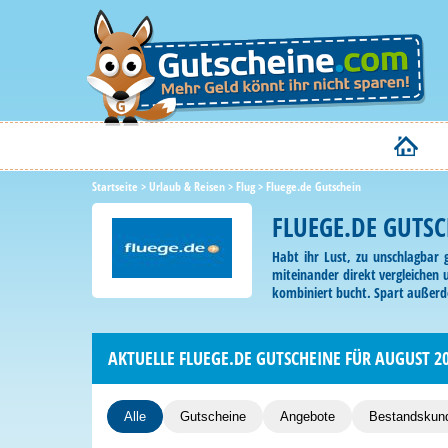
Startseite
>
Urlaub & Reisen
>
Flug
>
Fluege.de Gutschein
FLUEGE.DE GUTS
Habt ihr Lust, zu unschlagbar 
miteinander direkt vergleichen 
kombiniert bucht. Spart außerd
AKTUELLE FLUEGE.DE GUTSCHEINE FÜR AUGUST 2
Alle
Gutscheine
Angebote
Bestandskun