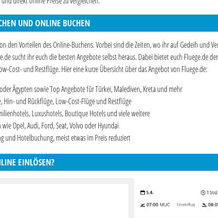
 und direkt online Preise zu vergleichen.
ICHEN UND ONLINE BUCHEN
on den Vorteilen des Online-Buchens. Vorbei sind die Zeiten, wo ihr auf Gedeih und Ve
e.de sucht ihr euch die besten Angebote selbst heraus. Dabei bietet euch Fluege.de de
Low-Cost- und Restflüge. Hier eine kurze Übersicht über das Angebot von Fluege.de:
 oder Ägypten sowie Top Angebote für Türkei, Malediven, Kreta und mehr
üge, Hin- und Rückflüge, Low-Cost-Flüge und Restflüge
ilienhotels, Luxushotels, Boutique Hotels und viele weitere
ie Opel, Audi, Ford, Seat, Volvo oder Hyundai
und Hotelbuchung, meist etwas im Preis reduziert
LINE EINLÖSEN?