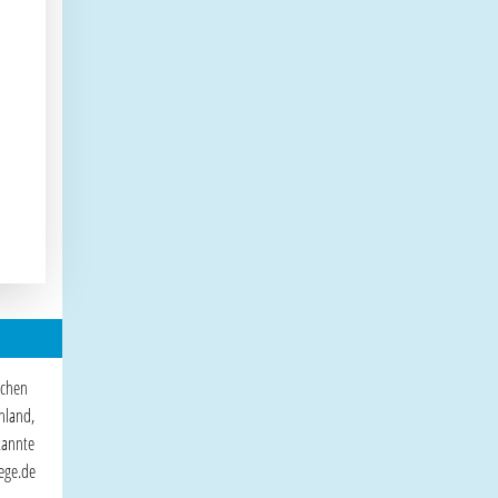
schen
hland,
kannte
uege.de