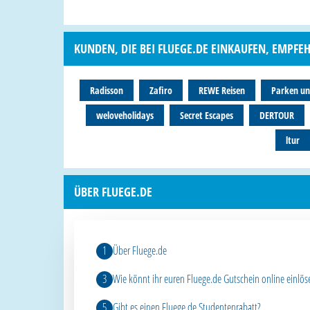
KUNDEN, DIE BEI FLUEGE.DE EINKAUFEN, EMPFE
Radisson
Zafiro
REWE Reisen
Parken un
weloveholidays
Secret Escapes
DERTOUR
ltur
ÜBER FLUEGE.DE
Über Fluege.de
Wie könnt ihr euren Fluege.de Gutschein online einlös
Gibt es einen Fluege.de Studentenrabatt?