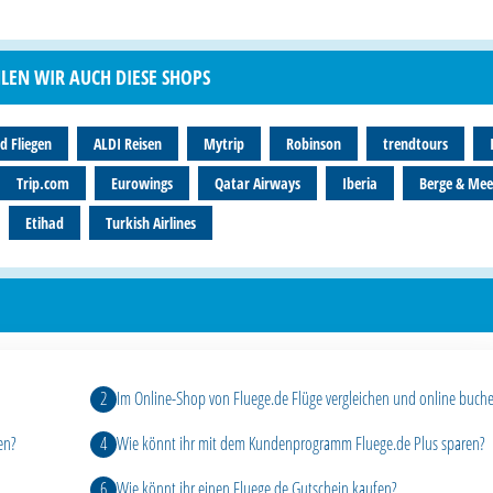
HLEN WIR AUCH DIESE SHOPS
d Fliegen
ALDI Reisen
Mytrip
Robinson
trendtours
Trip.com
Eurowings
Qatar Airways
Iberia
Berge & Mee
Etihad
Turkish Airlines
Im Online-Shop von Fluege.de Flüge vergleichen und online buch
en?
Wie könnt ihr mit dem Kundenprogramm Fluege.de Plus sparen?
Wie könnt ihr einen Fluege.de Gutschein kaufen?