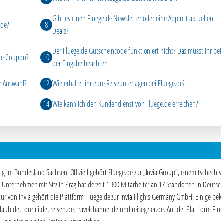
Gibt es einen Fluege.de Newsletter oder eine App mit aktuellen
.de?
Deals?
Der Fluege.de Gutscheincode funktioniert nicht? Das müsst ihr bei
.de Coupon?
der Eingabe beachten
r Auswahl?
Wie erhaltet ihr eure Reiseunterlagen bei Fluege.de?
Wie kann ich den Kundendienst von Fluege.de erreichen?
pzig im Bundesland Sachsen. Offiziell gehört Fluege.de zur „Invia Group“, einem tschechi
nternehmen mit Sitz in Prag hat derzeit 1.300 Mitarbeiter an 17 Standorten in Deutsc
tur von Invia gehört die Plattform Fluege.de zur Invia Flights Germany GmbH. Einige be
b.de, tourini.de, reisen.de, travelchannel.de und reisegeier.de. Auf der Plattform Fl