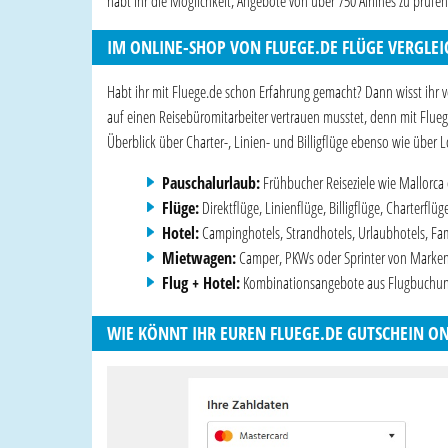
habt ihr die Möglichkeit, Angebote von über 750 Airlines zu prüfen
IM ONLINE-SHOP VON FLUEGE.DE FLÜGE VERGLE
Habt ihr mit Fluege.de schon Erfahrung gemacht? Dann wisst ihr v
auf einen Reisebüromitarbeiter vertrauen musstet, denn mit Flueg
Überblick über Charter-, Linien- und Billigflüge ebenso wie über 
Pauschalurlaub:
Frühbucher Reiseziele wie Mallorca
Flüge:
Direktflüge, Linienflüge, Billigflüge, Charterfl
Hotel:
Campinghotels, Strandhotels, Urlaubhotels, Fam
Mietwagen:
Camper, PKWs oder Sprinter von Marken w
Flug + Hotel:
Kombinationsangebote aus Flugbuchung 
WIE KÖNNT IHR EUREN FLUEGE.DE GUTSCHEIN ON