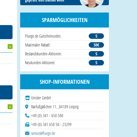
SPARMÖGLICHKEITEN
Fluege.de Gutscheincodes:
5
Maximaler Rabatt:
50€
Bestandskunden-Aktionen:
5
Neukunden-Aktionen:
5
SHOP-INFORMATIONEN
Unister GmbH
Barfußgäßchen 11, ,04109 Leipzig
+49 (0) 341 - 650 500
+49 (0) 341 650 50 - 23299
service@fluege.de