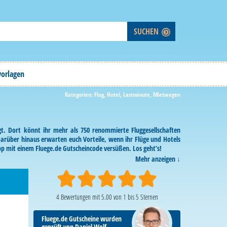
vorlagen
Kategorien:
Flug
,
Hotel
,
Lastminute
,
Mietwagen
agt. Dort könnt ihr mehr als 750 renommierte Fluggesellschaften
arüber hinaus erwarten euch Vorteile, wenn ihr Flüge und Hotels
p mit einem Fluege.de Gutscheincode versüßen. Los geht’s!
Mehr anzeigen
4
Bewertungen mit
5.00
von
1
bis
5
Sternen
Fluege.de Gutscheine wurden
geprüft von Daniel Wolf