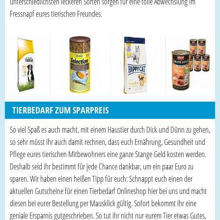
unterschiedlichsten leckeren Sorten sorgen für eine tolle Abwechslung im
Fressnapf eures tierischen Freundes.
TIERBEDARF ZUM SPARPREIS
So viel Spaß es auch macht, mit einem Haustier durch Dick und Dünn zu gehen,
so sehr müsst ihr auch damit rechnen, dass euch Ernährung, Gesundheit und
Pflege eures tierischen Mitbewohners eine ganze Stange Geld kosten werden.
Deshalb seid ihr bestimmt für jede Chance dankbar, um ein paar Euro zu
sparen. Wir haben einen heißen Tipp für euch: Schnappt euch einen der
aktuellen Gutscheine für einen Tierbedarf Onlineshop hier bei uns und macht
diesen bei eurer Bestellung per Mausklick gültig. Sofort bekommt ihr eine
geniale Ersparnis gutgeschrieben. So tut ihr nicht nur eurem Tier etwas Gutes,