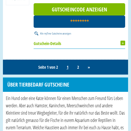
GUTSCHEINCODE ANZEIGEN
********
Alle
myTime Gutscheine
anzeigen
Gutschein-Details
Seite 1 von 2
1
2
»
ÜBER TIERBEDARF GUTSCHEINE
Ein Hund oder eine Katze können für einen Menschen zum Freund fürs Leben
werden. Aber auch Hamster, Kaninchen, Meerschweinchen und andere
Kleintiere sind treue Wegbegleiter, für die ihr natürlich nur das Beste wollt. Das
gilt natürlich genauso für die Fische in eurem Aquarium oder Reptilien in
eurem Terrarium. Welche Haustiere auch immer ihr bei euch zu Hause habt, es