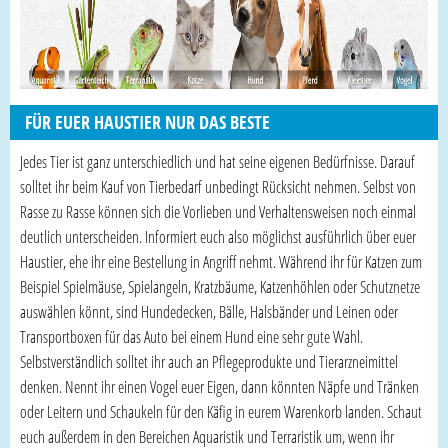
FÜR EUER HAUSTIER NUR DAS BESTE
Jedes Tier ist ganz unterschiedlich und hat seine eigenen Bedürfnisse. Darauf
solltet ihr beim Kauf von Tierbedarf unbedingt Rücksicht nehmen. Selbst von
Rasse zu Rasse können sich die Vorlieben und Verhaltensweisen noch einmal
deutlich unterscheiden. Informiert euch also möglichst ausführlich über euer
Haustier, ehe ihr eine Bestellung in Angriff nehmt. Während ihr für Katzen zum
Beispiel Spielmäuse, Spielangeln, Kratzbäume, Katzenhöhlen oder Schutznetze
auswählen könnt, sind Hundedecken, Bälle, Halsbänder und Leinen oder
Transportboxen für das Auto bei einem Hund eine sehr gute Wahl.
Selbstverständlich solltet ihr auch an Pflegeprodukte und Tierarzneimittel
denken. Nennt ihr einen Vogel euer Eigen, dann könnten Näpfe und Tränken
oder Leitern und Schaukeln für den Käfig in eurem Warenkorb landen. Schaut
euch außerdem in den Bereichen Aquaristik und Terraristik um, wenn ihr