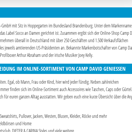
els-GmbH mit Sitz in Hoppegarten im Bundesland Brandenburg. Unter dem Markennam
das Label Soccx an Damen gerichtet ist. Zusammen ergibt sich der Online-Shop Camp D
ternehmen überall in Deutschland mit über 250 Geschäften und 1.500 Verkaufsflächen
 des jeweils amtierenden US-Präsidenten an. Bekannte Markenbotschafter von Camp Da
rofiboxer Arthur Abraham und der irische Musiker Joey Kelly.
DUNG IM ONLINE-SORTIMENT VON CAMP DAVID GENIESSEN
iten. Egal, ob Mann, Frau oder Kind, hier wird jeder fündig. Neben zahlreichen
ommer finden sich im Online-Sortiment auch Accessoires wie Taschen, Caps oder Gürtel
 für euren ganzen Alltag ausstatten. Wir geben euch eine kurze Übersicht über die An
Sweatshirts, Pullover, Jacken, Westen, Blusen, Kleider, Röcke und mehr
 Geldbörsen und Home
rtsclub, DIETER & CARINA Styles und viele weitere