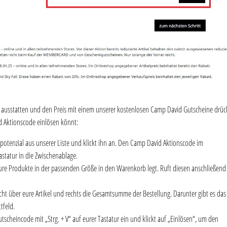
d ausstatten und den Preis mit einem unserer kostenlosen Camp David Gutscheine drü
d Aktionscode einlösen könnt:
tenzial aus unserer Liste und klickt ihn an. Den Camp David Aktionscode im
astatur in die Zwischenablage.
ure Produkte in der passenden Größe in den Warenkorb legt. Ruft diesen anschließend
ht über eure Artikel und rechts die Gesamtsumme der Bestellung. Darunter gibt es das
tfeld.
cheincode mit „Strg. + V“ auf eurer Tastatur ein und klickt auf „Einlösen“, um den