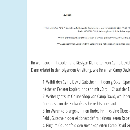
Ihr wollt euch mit coolen und lässigen Klamotten von Camp Davi
Dann erfahrt in der folgenden Anleitung, wie ihr einen Camp Davi
Wählt den Camp David Gutschein mit dem größten Sparpo
nächsten Fenster kopiert ihr dann mit „Strg. + C“ auf der T
Weiter geht’s im Online-Shop von Camp David, wo ihr e
über das Icon der Einkaufstasche rechts oben auf.
Im Warenkorb angekommen findet ihr links eine Übersic
Feld „Gutschein oder Aktionscode“ mit einem leeren Rabat
Fügt im Couponfeld den zuvor kopierten Camp David Guts