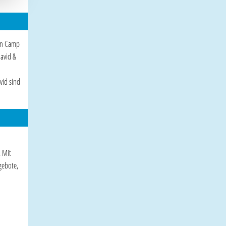
en Camp
avid &
vid sind
. Mit
gebote,