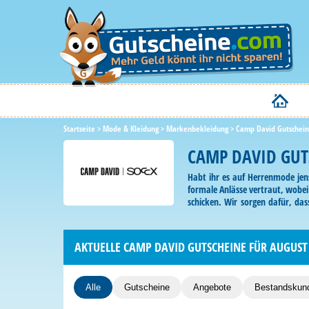
Startseite
>
Mode & Kleidung
>
Markenbekleidung
>
Camp David Gutschein
CAMP DAVID GUT
Habt ihr es auf Herrenmode jen
formale Anlässe vertraut, wobei 
schicken. Wir sorgen dafür, da
Newsletter ab, denn damit siche
AKTUELLE CAMP DAVID GUTSCHEINE FÜR AUGUST
Alle
Gutscheine
Angebote
Bestandskun