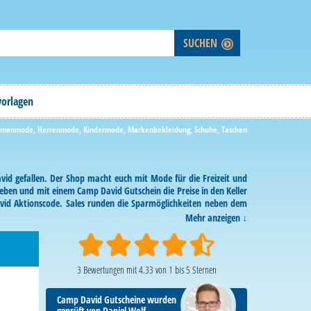
vorlagen
amenmode
,
Herrenmode
,
Kindermode
,
Markenbekleidung
,
Schuhe
,
Taschen
id gefallen. Der Shop macht euch mit Mode für die Freizeit und
sgeben und mit einem Camp David Gutschein die Preise in den Keller
avid Aktionscode. Sales runden die Sparmöglichkeiten neben dem
Mehr anzeigen
3
Bewertungen mit
4.33
von
1
bis
5
Sternen
Camp David Gutscheine wurden
geprüft von Daniel Wolf