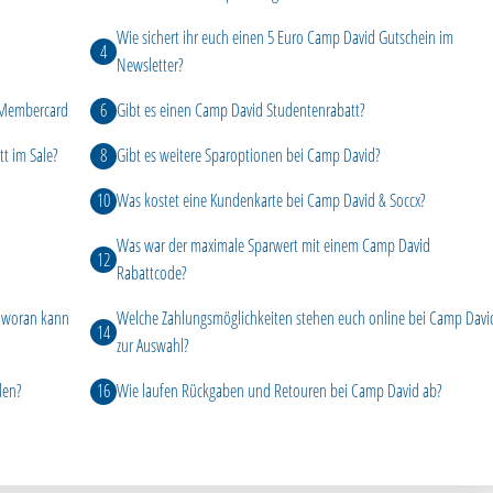
Wie sichert ihr euch einen 5 Euro Camp David Gutschein im
Newsletter?
d Membercard
Gibt es einen Camp David Studentenrabatt?
tt im Sale?
Gibt es weitere Sparoptionen bei Camp David?
Was kostet eine Kundenkarte bei Camp David & Soccx?
Was war der maximale Sparwert mit einem Camp David
Rabattcode?
– woran kann
Welche Zahlungsmöglichkeiten stehen euch online bei Camp Davi
zur Auswahl?
len?
Wie laufen Rückgaben und Retouren bei Camp David ab?