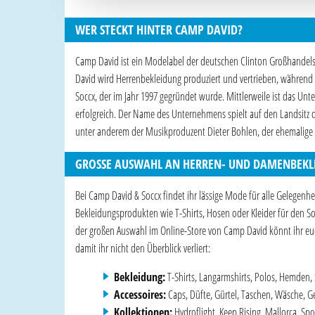
WER STECKT HINTER CAMP DAVID?
Camp David ist ein Modelabel der deutschen Clinton Großhand
David wird Herrenbekleidung produziert und vertrieben, während 
Soccx, der im Jahr 1997 gegründet wurde. Mittlerweile ist das Un
erfolgreich. Der Name des Unternehmens spielt auf den Landsitz
unter anderem der Musikproduzent Dieter Bohlen, der ehemalige P
GROSSE AUSWAHL AN HERREN- UND DAMENBEKLEI
Bei Camp David & Soccx findet ihr lässige Mode für alle Gelegenhe
Bekleidungsprodukten wie T-Shirts, Hosen oder Kleider für den S
der großen Auswahl im Online-Store von Camp David könnt ihr euch
damit ihr nicht den Überblick verliert:
Bekleidung:
T-Shirts, Langarmshirts, Polos, Hemden, 
Accessoires:
Caps, Düfte, Gürtel, Taschen, Wäsche,
Kollektionen:
Hydroflight, Keep Rising, Mallorca, Spo