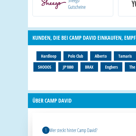
Sheego
Gutscheine
KUNDEN, DIE BEI CAMP DAVID EINKAUFEN, EMPF
Hardloop
Polo Club
Alberto
Tamaris
SHOOOS
JP1880
BRAX
Engbers
The
ÜBER CAMP DAVID
Wer steckt hinter Camp David?