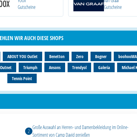
YOOX
Van Graaf
Gutscheine
Gutscheine
EHLEN WIR AUCH DIESE SHOPS
ABOUT YOU Outlet
Benetton
Zero
Bogner
boohooM
 Outnet
Triumph
Ansons
Trendyol
Galeria
Michael 
Tennis Point
Große Auswahl an Herren- und Damenbekleidung im Online-
Sortiment von Camp David genießen